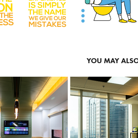
YOU MAY ALSO
2025
LOMPOK 
2023
SET LALU 
WPD 
INTAS 
INDONES