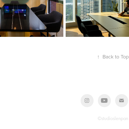
IKOLOGI 
ENER
UI
↑
Back to Top
©studioslenpan